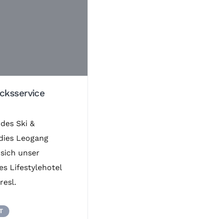
cksservice
 des Ski &
dies Leogang
 sich unser
es Lifestylehotel
esl.
T