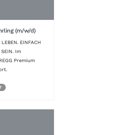
rling (m/w/d)
 LEBEN. EINFACH
SEIN. Im
REGG Premium
rt.
T