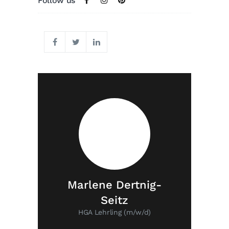
Follow us
Marlene Dertnig-
Seitz
HGA Lehrling (m/w/d)